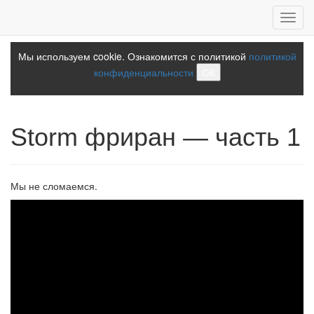
Toggl
navig
Мы используем cookie. Ознакомится с политикой
политикой
конфиденциальности
ОК
Storm фриран — часть 1
Мы не сломаемся.