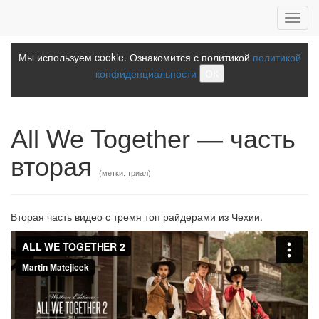
Toggl
navig
Мы используем cookie. Ознакомится с политикой
политикой
конфиденциальности
ОК
All We Together — часть
вторая
(метки:
триал
)
Вторая часть видео с тремя топ райдерами из Чехии.