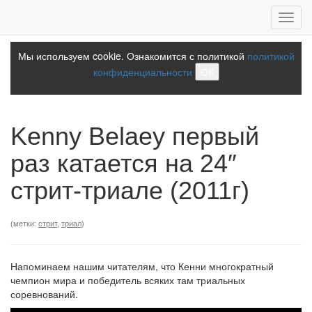
Toggl
navig
Мы используем cookie. Ознакомится с политикой
политикой
конфиденциальности
ОК
Kenny Belaey первый
раз катается на 24″
стрит-триале (2011г)
(метки:
стрит
,
триал
)
Напоминаем нашим читателям, что Кенни многократный
чемпион мира и победитель всяких там триальных
соревнований.