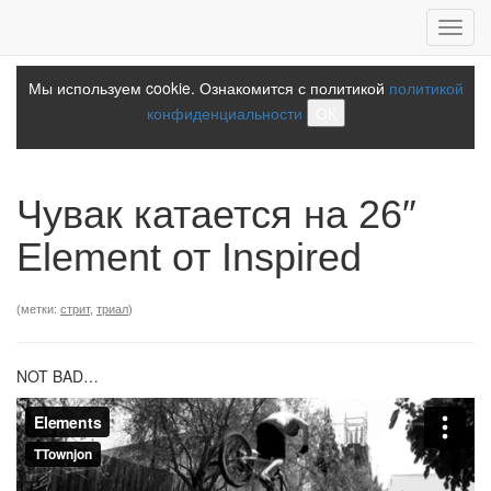
Toggl
navig
Мы используем cookie. Ознакомится с политикой
политикой
конфиденциальности
ОК
Чувак катается на 26″
Element от Inspired
(метки:
стрит
,
триал
)
NOT BAD…