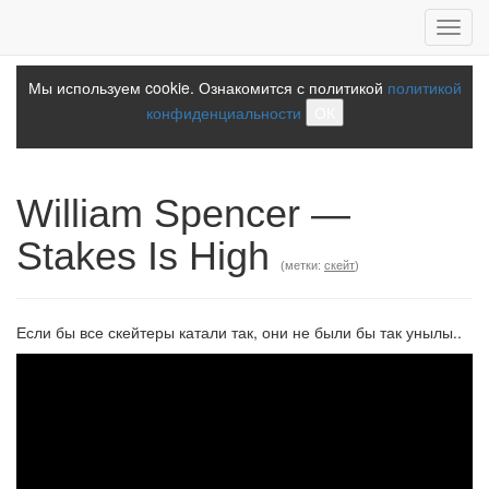
Toggl
navig
Мы используем cookie. Ознакомится с политикой
политикой
конфиденциальности
ОК
William Spencer —
Stakes Is High
(метки:
скейт
)
Если бы все скейтеры катали так, они не были бы так унылы..