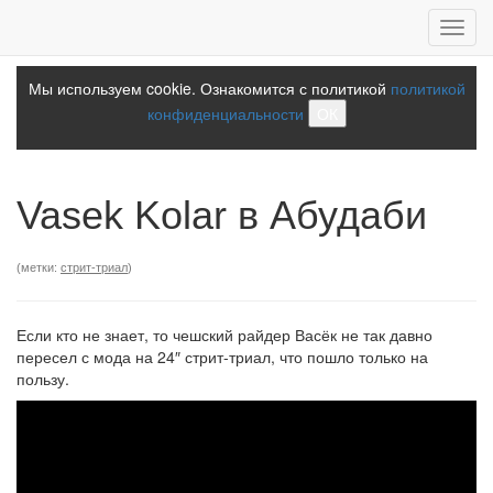
Toggl
navig
Мы используем cookie. Ознакомится с политикой
политикой
конфиденциальности
ОК
Vasek Kolar в Абудаби
(метки:
стрит-триал
)
Если кто не знает, то чешский райдер Васёк не так давно
пересел с мода на 24″ стрит-триал, что пошло только на
пользу.