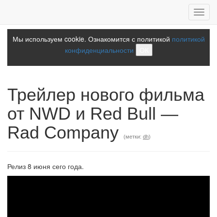
Toggl
navig
Мы используем cookie. Ознакомится с политикой
политикой
конфиденциальности
ОК
Трейлер нового фильма
от NWD и Red Bull —
Rad Company
(метки:
dh
)
Релиз 8 июня сего года.