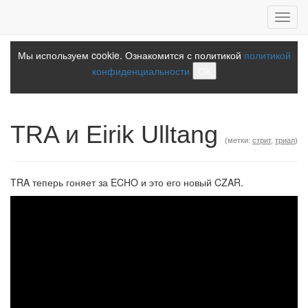
Toggl
navig
Мы используем cookie. Ознакомится с политикой
политикой
конфиденциальности
ОК
TRA и Eirik Ulltang
(метки:
стрит
,
триал
)
TRA теперь гоняет за ECHO и это его новый CZAR.