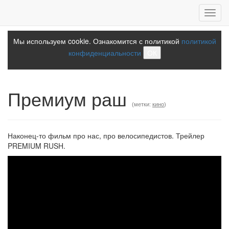
Toggl
navig
Мы используем cookie. Ознакомится с политикой
политикой
конфиденциальности
ОК
Премиум раш
(метки:
кино
)
Наконец-то фильм про нас, про велосипедистов. Трейлер
PREMIUM RUSH.