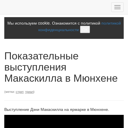
Toggl
navig
Мы используем cookie. Ознакомится с политикой
политикой
конфиденциальности
ОК
Показательные
выступления
Макаскилла в Мюнхене
(метки:
стрит
,
триал
)
Выступление Дэни Макаскилла на ярмарке в Мюнхене.