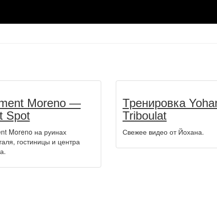
ment Moreno —
Тренировка Yoha
t Spot
Triboulat
nt Moreno на руинах
Свежее видео от Йохана.
таля, гостиницы и центра
а.