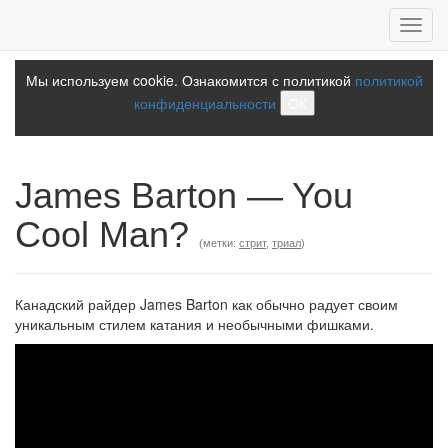
Toggl
navig
Мы используем cookie. Ознакомится с политикой
политикой
конфиденциальности
ОК
James Barton — You
Cool Man?
(метки:
стрит
,
триал
)
Канадский райдер James Barton как обычно радует своим
уникальным стилем катания и необычными фишками.