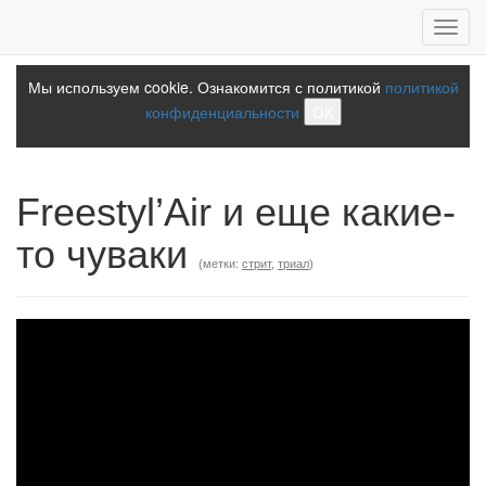
Toggl
navig
Мы используем cookie. Ознакомится с политикой
политикой
конфиденциальности
ОК
Freestyl’Air и еще какие-
то чуваки
(метки:
стрит
,
триал
)