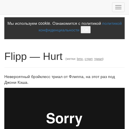
Toggl
navig
Мы используем cookie. Ознакомится с политикой
политикой
конфиденциальности
ОК
Flipp — Hurt
(метки:
bmx
,
стрит
,
триал
)
Невероятный брэйклесс триал от Флиппа, на этот раз под
Джони Кэша.