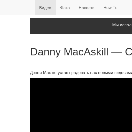
Видео
Фото
Новости
How-To
Мы исполь
Danny MacAskill — 
Дэнни Мак не устает радовать нас новыми видосам