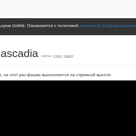
зуем cookie. Ознакомится с политикой
политикой конфиденциальн
Cascadia
(метки:
стрит
,
триал
)
и, на этот раз фишки выполняются на стремной высоте.