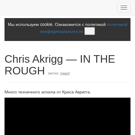
Toggl
navig
Мы используем cookie. Ознакомится с политикой
политикой
конфиденциальности
ОК
Chris Akrigg — IN THE
ROUGH
(метки:
триал
)
Много техничного апхила от Криса Акригга.