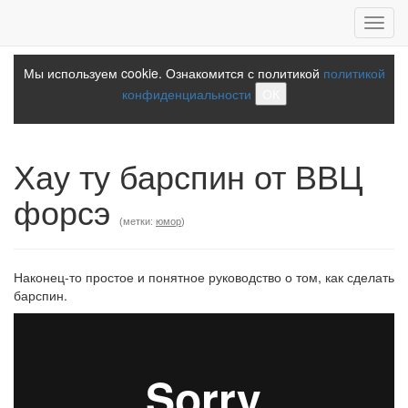
Toggl
navig
Мы используем cookie. Ознакомится с политикой
политикой
конфиденциальности
ОК
Хау ту барспин от ВВЦ
форсэ
(метки:
юмор
)
Наконец-то простое и понятное руководство о том, как сделать
барспин.