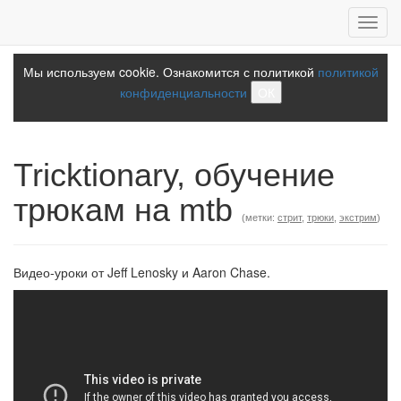
Toggl
navig
Мы используем cookie. Ознакомится с политикой
политикой
конфиденциальности
ОК
Tricktionary, обучение
трюкам на mtb
(метки:
стрит
,
трюки
,
экстрим
)
Видео-уроки от Jeff Lenosky и Aaron Chase.