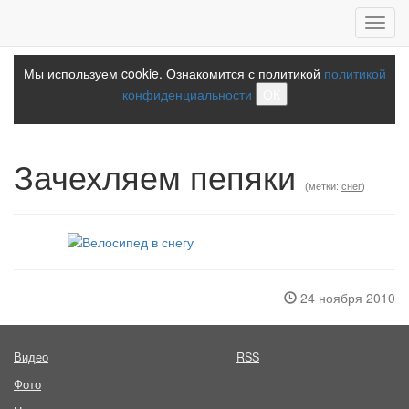
Toggl
navig
Мы используем cookie. Ознакомится с политикой
политикой
конфиденциальности
ОК
Зачехляем пепяки
(метки:
снег
)
24 ноября 2010
Видео
RSS
Фото