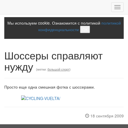
Toggl
navig
Мы используем cookie. Ознакомится с политикой
политикой
конфиденциальности
ОК
Шоссеры справляют
нужду
(метки:
большой спорт
)
Просто еще одна смешная фотка с шоссерами.
18 сентября 2009