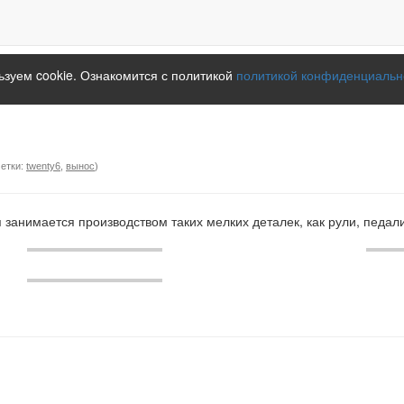
зуем cookie. Ознакомится с политикой
политикой конфиденциальн
метки:
twenty6
,
вынос
)
занимается производством таких мелких деталек, как рули, педали