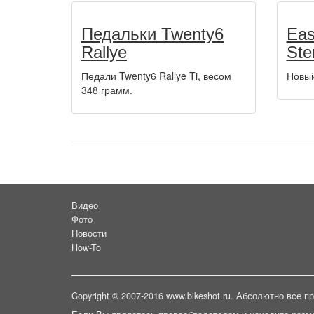
Педальки Twenty6
Eas
Rallye
St
Педали Twenty6 Rallye Ti, весом
Новый
348 грамм.
Видео
Фото
Новости
How-To
Copyright © 2007-2016 www.bikeshot.ru. Абсолютно все 