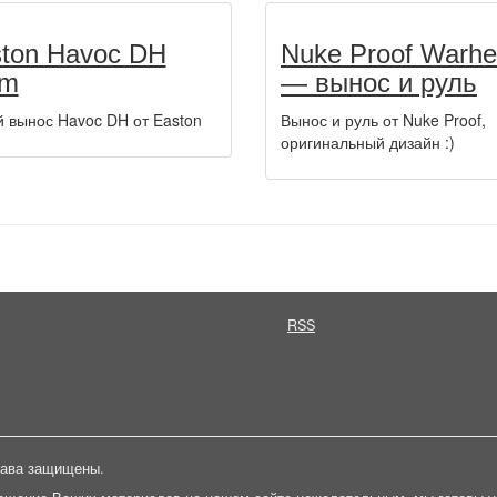
ton Havoc DH
Nuke Proof Warh
em
— вынос и руль
 вынос Havoc DH от Easton
Вынос и руль от Nuke Proof,
оригинальный дизайн :)
RSS
права защищены.