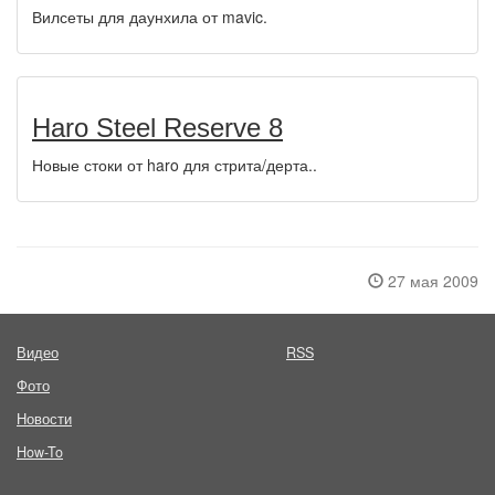
Вилсеты для даунхила от mavic.
Haro Steel Reserve 8
Новые стоки от haro для стрита/дерта..
27 мая 2009
Видео
RSS
Фото
Новости
How-To