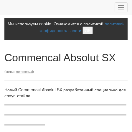
Toggl
navig
Мы используем cookie. Ознакомится с политикой
политикой
конфиденциальности
ОК
Commencal Absolut SX
(метки:
commencal
)
Новый Commencal Absolut SX разработанный специально для
слоуп-стайла.