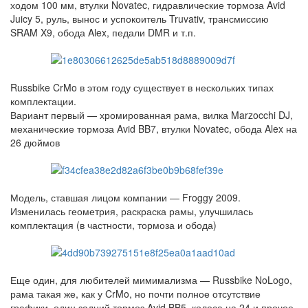
ходом 100 мм, втулки Novatec, гидравлические тормоза Avid
Juicy 5, руль, вынос и успокоитель Truvativ, трансмиссию
SRAM X9, обода Alex, педали DMR и т.п.
Russbike CrMo в этом году существует в нескольких типах
комплектации.
Вариант первый — хромированная рама, вилка Marzocchi DJ,
механические тормоза Avid BB7, втулки Novatec, обода Alex на
26 дюймов
Модель, ставшая лицом компании — Froggy 2009.
Изменилась геометрия, раскраска рамы, улучшилась
комплектация (в частности, тормоза и обода)
Еще один, для любителей мимимализма — Russbike NoLogo,
рама такая же, как у CrMo, но почти полное отсутствие
графики, один задний тормоз Avid BB5, колеса на 24 и прочее