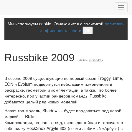
Toggl
navig
Мы используем cookie. Ознакомится с политикой
политикой
конфиденциальности
ОК
Russbike 2009
(метки:
russbike
)
В сезоне 2009 существующие не первый сезон Froggy, Lime,
EON и Evolium подвергнутся небольшим изменениям в
раскраске, геометрии и комплектации, а также, что более
интересно, при участии райдеров команды Russbike
добавится целый ряд новых моделей.
Новая топ-модель, Shadow — будет продаваться под новой
маркой — Rbike.
Комплектация, на наш взгляд, очень достойная и включает в
себя вилку RockShox Argyle 302 (всеми любимый «Арбуз») с