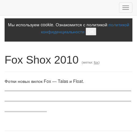
Toggl
navig
Мы используем cookie. Ознакомится с политикой
политикой
конфиденциальности
ОК
Fox Shox 2010
(метки:
fox
)
Фотки новых вилок Fox — Talas и Float.